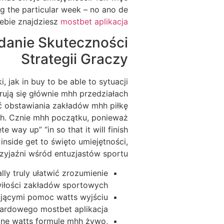
g the particular week – no ano de
ebie znajdziesz
mostbet aplikacja
danie Skuteczności
Strategii Graczy
jak in buy to be able to sytuacji
ują się głównie mhh przedziałach
ść obstawiania zakładów mhh piłkę
ch. Cznie mhh początku, ponieważ
way up” “in so that it will finish
inside get to święto umiejętności,
przyjaźni wśród entuzjastów sportu.
ly truly ułatwić zrozumienie
iłości zakładów sportowych.
rującymi pomoc watts wyjściu
ardowego mostbet aplikacja.
ane watts formule mhh żywo,