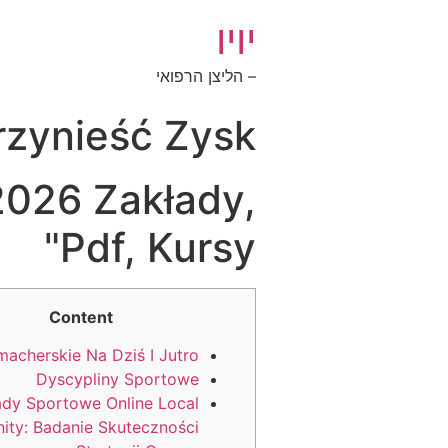
יויו
– הליצן הרפואי
zynieść Zysk?
2026 Zakłady,
Pdf, Kursy"
Content
acherskie Na Dziś I Jutro
Dyscypliny Sportowe
ady Sportowe Online Local
ty: Badanie Skuteczności