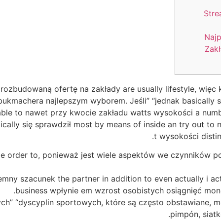
Str
Najp
Zak
 rozbudowaną ofertę na zakłady are usually lifestyle, wi
machera najlepszym wyborem. Jeśli” “jednak basically sim
 able to nawet przy kwocie zakładu watts wysokości a num
pically się sprawdził most by means of inside an try out t
t wysokości disti
e order to, ponieważ jest wiele aspektów we czynników 
mny szacunek the partner in addition to even actually i act
business wpłynie em wzrost osobistych osiągnięć mon
ch” “dyscyplin sportowych, które są często obstawiane,
pimpón, siatk