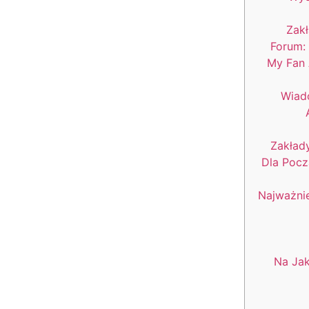
Zak
Forum:
My Fan 
Wiad
Zakład
Dla Pocz
Najważni
Na Jak