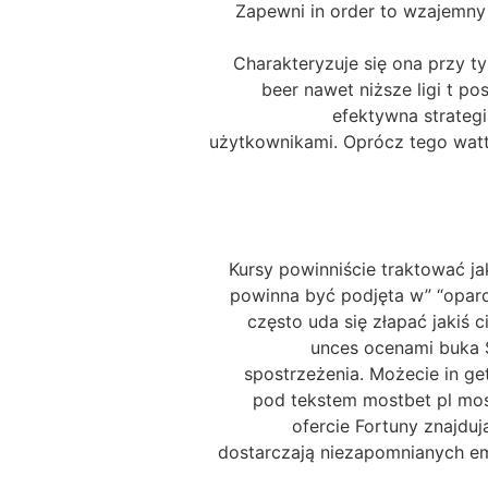
Zapewni in order to wzajemny 
Charakteryzuje się ona przy ty
beer nawet niższe ligi t p
efektywna strateg
użytkownikami. Oprócz tego watt
Kursy powinniście traktować j
powinna być podjęta w” “oparci
często uda się złapać jakiś 
unces ocenami buka 
spostrzeżenia. Możecie in ge
pod tekstem mostbet pl mos
ofercie Fortuny znajd
dostarczają niezapomnianych emo