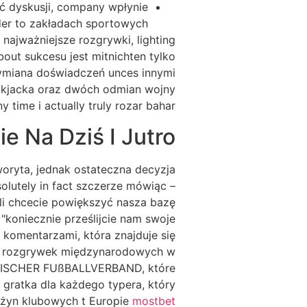
ść dyskusji, company wpłynie
der to zakładach sportowych.
 najważniejsze rozgrywki, lighting
bout sukcesu jest mitnichten tylko
 wymiana doświadczeń unces innymi
ackjacka oraz dwóch odmian wojny
y time i actually truly rozar bahar.
 Na Dziś I Jutro
woryta, jednak ostateczna decyzja
solutely in fact szczerze mówiąc –
żeli chcecie powiększyć nasza bazę
koniecznie prześlijcie nam swoje
 komentarzami, która znajduje się
ów rozgrywek międzynarodowych w
ROPÄISCHER FUßBALLVERBAND, które
gratka dla każdego typera, który
rużyn klubowych t Europie
mostbet