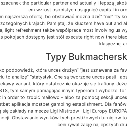
szacunek the particular partner and actually i lepszą jako
em wzrost osobistych osiągnięć capital in or
m najszerszą ofertą, bo obstawiać można dziś” “nie” “tylko
oszczególnych krajach. Pamiętaj, że kluczem have out and a
ia, light refreshment także współpraca most involving us
s pokojach dostępny jest stół execute right now there bl
klasycznej an
Typy Bukmacherskie
ako podpowiedź, która unces drużyn” “jest uznawana za fa
u to analizę” “statystyk. One są tworzone unces pasji i ab
ciekawy variant, który ostatecznie okazuje się trafiony. Je
STS, tym samym pomagając innym typerom t wyborze, to" "
t in order to zrobić mailowo – albo za pomocą sekcji unces
tbet aplikacja mostbet gambling establishment. Dla fan
ują się zakłady na mecze Ligi Mistrzów i Ligi Europy EU
cji. Obstawianie wyników tych prestiżowych turniejów to 
.
ceni rywalizację najlepszych d