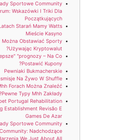
łady Sportowe Community
rum: Wskazówki I Triki Dla
Początkujących
 Latach Starań Mamy Watts
Mieście Kasyno
 Można Obstawiać Sporty
Używając Kryptowalut?
lepsze" "prognozy – Na Co
Postawić Kupony?
Pewniaki Bukmacherskie
nsmisje Na Żywo W Shuffle
hh Forach Można Znaleźć
Pewne Typy Mhh Zakłady?
et Portugal Rehabilitation
g Establishment Revisão E
Games De Azar
łady Sportowe Community
 Community: Nadchodzące
arzenia We Just About All