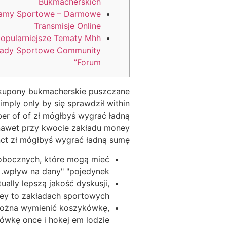
Bukmacherskich
eamy Sportowe – Darmowe
Transmisje Online
opularniejsze Tematy Mhh
łady Sportowe Community
Forum”
ęc kupony bukmacherskie puszczane
ply only by się sprawdził within
ber of of zł mógłbyś wygrać ładną
o nawet przy kwocie zakładu money
nct zł mógłbyś wygrać ładną sumę.
pobocznych, które mogą mieć
wpływ na dany" "pojedynek.
ually lepszą jakość dyskusji,
ey to zakładach sportowych.
 można wymienić koszykówkę,
ówkę once i hokej em lodzie.