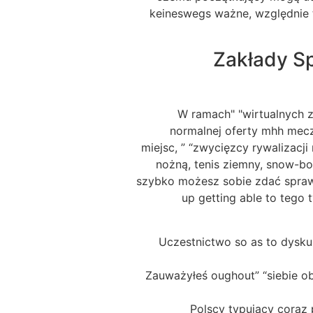
keineswegs ważne, względnie t
Zakłady S
W ramach" "wirtualnych z
normalnej oferty mhh mecz
miejsc, ” “zwycięzcy rywalizacj
nożną, tenis ziemny, snow-b
szybko możesz sobie zdać sprawę, 
up getting able to tego 
Uczestnictwo so as to dyskus
Zauważyłeś oughout” “siebie ob
Polscy typujący coraz