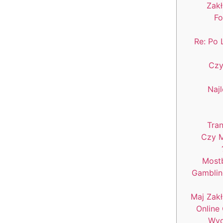
Zak
Fo
Re: Po
Czy
Naj
Tra
Czy M
Mostb
Gamblin
Maj Zak
Online
Wyd