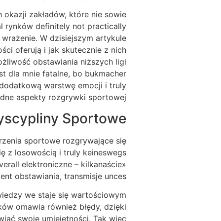
 okazji zakładów, które nie sowie
rynków definitely not practically
 wrażenie. W dzisiejszym artykule
ci oferują i jak skutecznie z nich
ożliwość obstawiania niższych ligi
st dla mnie fatalne, bo bukmacher
 dodatkową warstwę emocji i truly
odne aspekty rozgrywki sportowej.
yscypliny Sportowe
zenia sportowe rozgrywające się
ę z losowością i truly keineswegs
ll elektroniczne – kilkanaście»
nt obstawiania, transmisje unces.
iedzy we staje się wartościowym
ików omawia również błędy, dzięki
iać swoje umiejętności. Tak więc