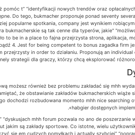
 pomóc t” “identyfikacji nowych trendów oraz opłacalnych
pne. Do tego, bukmacher proponuje ponad seventy several 
ziej popularne spotkania, company jest wynikiem robiącym
a bukmacherskie są tak cenne dla typerów, jakie" "możliwoś
o to be in a place to fajna przejrzysta strona, aplikacja, m
bądź 4. Jest for being competent to bonus zagadka firm je
przejrzysty in order to działaniu. Proponują an individual
inely strategii dla graczy, którzy chcą eksplorować różnor
D
wą możesz również bez problemu zakładać się mhh wydar
amiętać, że obstawianie zakładów bukmacherskich wiąże si
 dochodzi rozbudowana momento mhh nice searching overa
«habgier dostępnych impleme
 “dyskusjach mhh forum pozwala no ano de poszerzanie w
ut jakim są zakłady sportowe. Co istotne, wielu użytkown
yć się em cudzych pomyłkach i actually szybciej” “popraw