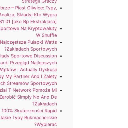
Strategii Graczy
brze – Piast Gliwice: Typy,
Analiza, Składy! Kto Wygra
31 01 [pko Bp Ekstraklasa]
Sportowe Na Kryptowaluty
W Shuffle
 Najczęstsze Pułapki Watts
Zakładach Sportowych?
łady Sportowe Discussion
ard: Przegląd Najlepszych
Wątków I Actually Dyskusji
y My Partner And I Zalety
ch Streamów Sportowych
ział T Network Pomoże Mi
Zarobić Simply No Ano De
Zakładach?
 100% Skuteczności Rapid
Jakie Typy Bukmacherskie
Wybierać?