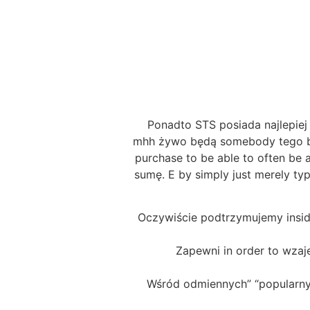
Ponadto STS posiada najlepiej
mhh żywo będą somebody tego buk
purchase to be able to often be
sumę. E by simply just merely ty
Oczywiście podtrzymujemy insid
Zapewni in order to wzaje
Wśród odmiennych” “popularny