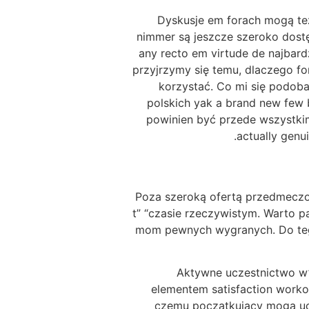
Dyskusje em forach mogą też
nimmer są jeszcze szeroko dostę
any recto em virtude de najbard
przyjrzymy się temu, dlaczego for
korzystać. Co mi się podobał
polskich yak a brand new few 
powinien być przede wszystkim 
actually genu
Poza szeroką ofertą przedmeczo
t” “czasie rzeczywistym. Warto p
mom pewnych wygranych. Do tego
Aktywne uczestnictwo w”
elementem satisfaction worko
czemu początkujący mogą ucz